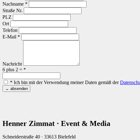
Nachname *
Straße Nr.
PLZ
Ort
Telefon
E-Mail *
Nachricht
6 plus 2 = *
* Ich bin mit der Verwendung meiner Daten gemäß der
Datenschu
→ absenden
Henner Zimmat · Event & Media
Schneiderstraße 40 · 33613 Bielefeld