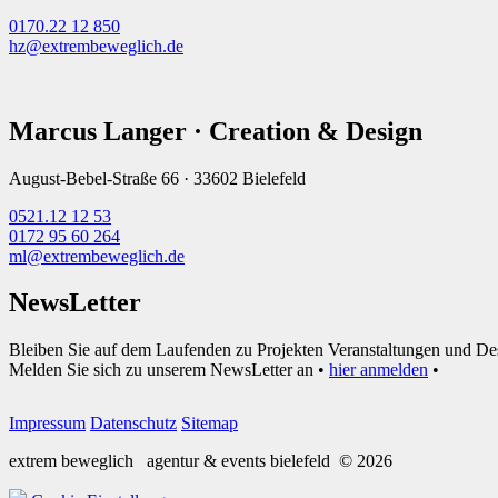
0170.22 12 850
hz@extrembeweglich.de
Marcus Langer · Creation & Design
August-Bebel-Straße 66 · 33602 Bielefeld
0521.12 12 53
0172 95 60 264
ml@extrembeweglich.de
NewsLetter
Bleiben Sie auf dem Laufenden zu Projekten Veranstaltungen und De
Melden Sie sich zu unserem NewsLetter an •
hier anmelden
•
Impressum
Datenschutz
Sitemap
extrem beweglich
agentur & events bielefeld
© 2026