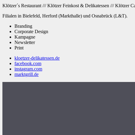
Klötzer´s Restaurant /// Klötzer Feinkost & Delikatessen /// Klötzer C
Filialen in Bielefeld, Herford (Markthalle) und Osnabrück (L&T).
Branding
Corporate Design
Kampagne
Newsletter
Print
kloetzer-delikatessen.de
facebook.com
instagram.com
marktgrill.de